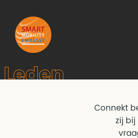
Leden
Connekt be
zij b
vraa