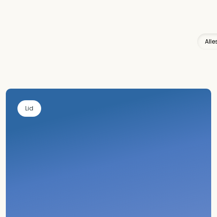
All
Lid