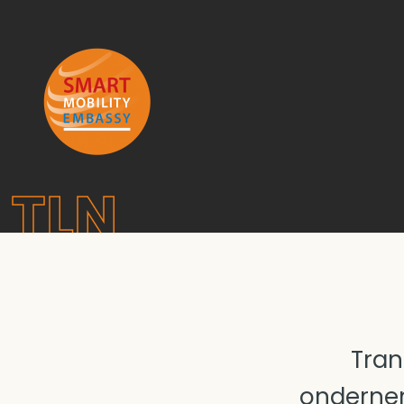
TLN
Tran
ondernem