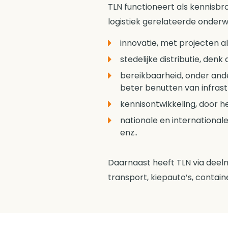
TLN functioneert als kennisb
logistiek gerelateerde onderw
innovatie, met projecten a
stedelijke distributie, den
bereikbaarheid, onder ande
beter benutten van infrast
kennisontwikkeling, door h
nationale en internationale
enz..
Daarnaast heeft TLN via deelm
transport, kiepauto’s, contain