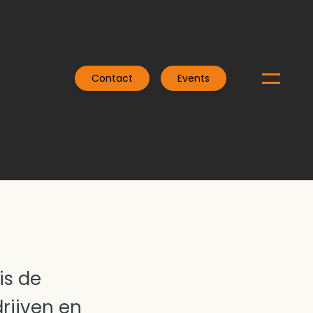
Contact
Events
is de
rijven en