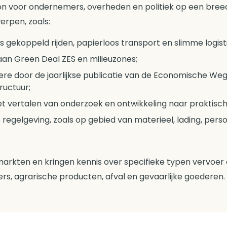
ron voor ondernemers, overheden en politiek op een bree
erpen, zoals:
ls gekoppeld rijden, papierloos transport en slimme logis
k aan Green Deal ZES en milieuzones;
re door de jaarlijkse publicatie van de Economische Weg
ructuur;
et vertalen van onderzoek en ontwikkeling naar praktisc
 regelgeving, zoals op gebied van materieel, lading, perso
arkten en kringen kennis over specifieke typen vervoer e
ers, agrarische producten, afval en gevaarlijke goederen.