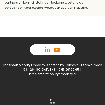
partners en kennisinstellingen toekomstbestendige
oplossingen voor steden, water, transport en industrie.
The Smart Mobility Embassy is hosted by Connekt | Ezelsveldlaan
59 | 2611 RC Delft | +31 (0)15 261 65 65 |
info@smartmobilityembassy.nl