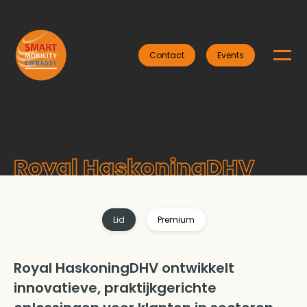
Contact
Events
Royal HaskoningDHV
Lid
Premium
Royal HaskoningDHV ontwikkelt
innovatieve, praktijkgerichte