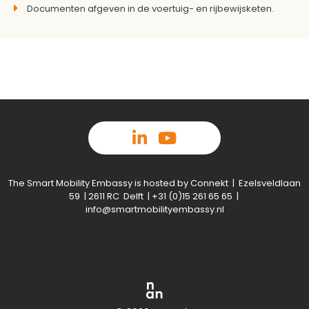
Documenten afgeven in de voertuig- en rijbewijsketen.
The Smart Mobility Embassy is hosted by Connekt | Ezelsveldlaan
59 | 2611 RC Delft | +31 (0)15 261 65 65 |
info@smartmobilityembassy.nl