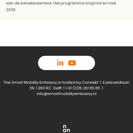
aan de bereikbaarheid. Het programma loopt tot en met
2026.
The Smart Mobility Embassy is hosted by Connekt | Ezelsveldlaan
59 | 2611 RC Delft | +31 (0)15 261 65 65 |
info@smartmobilityembassy.nl