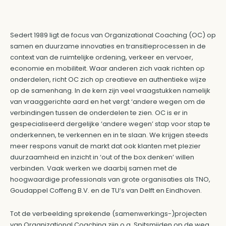
Sedert 1989 ligt de focus van Organizational Coaching (OC) op
samen en duurzame innovaties en transitieprocessen in de
context van de ruimtelijke ordening, verkeer en vervoer,
economie en mobiliteit. Waar anderen zich vaak richten op
onderdelen, richt OC zich op creatieve en authentieke wijze
op de samenhang. In de kern zijn veel vraagstukken namelijk
van vraaggerichte aard en het vergt ‘andere wegen om de
verbindingen tussen de onderdelen te zien. OC is er in
gespecialiseerd dergelijke ‘andere wegen’ stap voor stap te
onderkennen, te verkennen en in te slaan. We krijgen steeds
meer respons vanuit de markt dat ook klanten met plezier
duurzaamheid en inzicht in ‘out of the box denken’ willen
verbinden. Vaak werken we daarbij samen met de
hoogwaardige professionals van grote organisaties als TNO,
Goudappel Coffeng B.V. en de TU’s van Delft en Eindhoven.
Tot de verbeelding sprekende (samenwerkings-)projecten
van Organizational Coaching zijn o.a. Spitsmijden op de weg