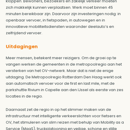
kloppen. Bewoners, bezoekers en zakelijk verkeer moeten
zich makkelijk kunnen verplaatsen. Werk moet binnen 45
minuten bereikbaar zijn. Daarvoor zijn investeringen nodig: in
openbaar vervoer, in fietspaden, in autowegen en in
innovatieve mobiliteitsdiensten waaronder deelauto’s en
zelfrijdend vervoer.
Uitdagingen
Meer mensen, betekent meer reizigers. Om de groei op te
vangen werken de gemeenten in de metropoolregio aan het
versterken van het OV-netwerk. Maar dat is niet de enige
uitdaging. De Metropoolregio Rotterdam Den Haag werkt ook
aan automatisch vervoer voor de first en last mile, met de
parkshuttle Rivium in Capelle aan den IJssel als eerste van zes
locaties in de regio.
Daarnaast zet de regio in op het slimmer maken van de
infrastructuur met intelligente verkeerslichten voor fietsers en
OV, het stimuleren van slim reizen met behulp van Mobility as a
Service (MaaS), truckplatooning en veilige, schone en stille