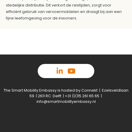
stedelijke distributie. Dit verkort de reistijden, zorgt voor
efficiënt gebruik van vervoermiddelen en draagt bij aan een
fijne leefomgeving voor de inwoners.
The Smart Mobility Embassy is hosted by Connekt | Ezelsveldlaan
59 | 2611 RC Delft | +31 (0)15 261 65 65 |
info@smartmobilityembassy.nl