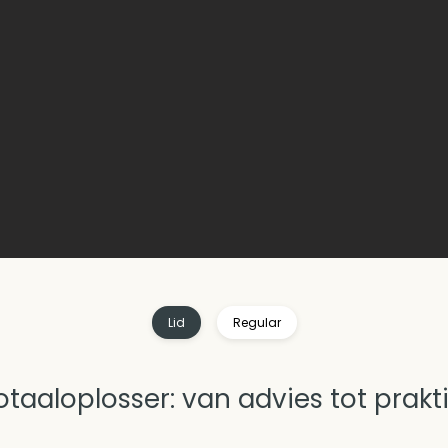
Lid
Regular
otaaloplosser: van advies tot prakti