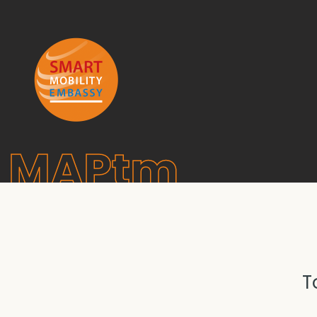
MAPtm
T