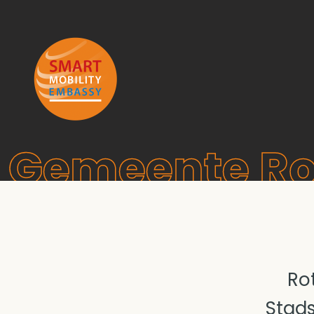
Gemeente R
Ro
Stads