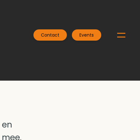
Contact
Events
 en
n mee.