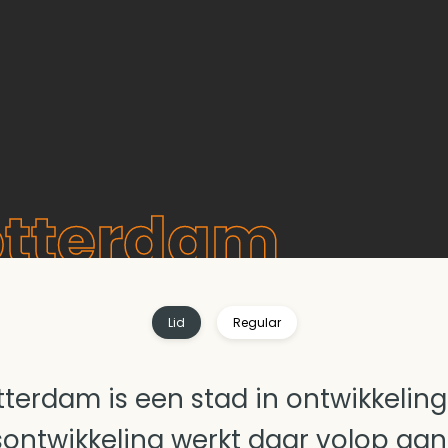
otterdam
Lid
Regular
tterdam is een stad in ontwikkeling
ontwikkeling werkt daar volop aa