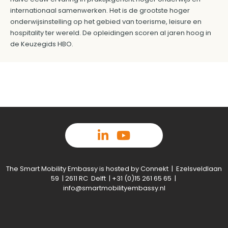
internationaal samenwerken. Het is de grootste hoger
onderwijsinstelling op het gebied van toerisme, leisure en
hospitality ter wereld. De opleidingen scoren al jaren hoog in
de Keuzegids HBO.
The Smart Mobility Embassy is hosted by Connekt | Ezelsveldlaan
59 | 2611 RC Delft | +31 (0)15 261 65 65 |
info@smartmobilityembassy.nl